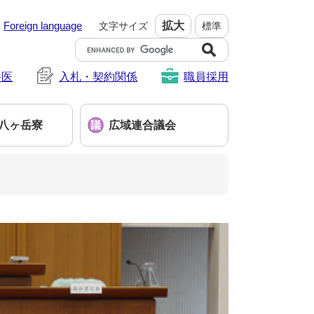
Foreign language
拡大
文字サイズ
標準
G
o
科医
入札・契約関係
o
職員採用
g
l
e
八ヶ岳寮
広域連合議会
カ
ス
タ
ム
検
索