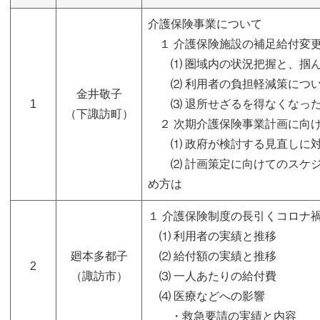
介護保険事業について
１ 介護保険施設の補足給付変
⑴ 圏域内の状況把握と、掴ん
⑵ 利用者の負担軽減策につ
金井敬子
1
⑶ 退所せざるを得なくなった
（下諏訪町）
２ 次期介護保険事業計画に向
⑴ 政府が検討する見直しに対
⑵ 計画策定に向けてのスケジ
め方は
１ 介護保険制度の長引くコロナ
⑴ 利用者の実績と推移
廻本多都子
⑵ 給付額の実績と推移
2
（諏訪市）
⑶ 一人あたりの給付費
⑷ 医療などへの影響
・救急要請の実績と内容