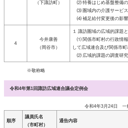
（下諏訪町）
⑵ 特養はじめ基盤整備の
⑶ 圏域内の介護サービス
⑷ 補足給付変更後の影響
​１ 諏訪圏域の広域的課題
今井康善
⑴ 関係市町村の行政情報
4
（岡谷市）
して広域連合及び関係市町
⑵ 広域的課題の調査研究
※敬称略
令和4年第1回諏訪広域連合議会定例会
令和4年3月24日 
議員氏名
順序
通告内容
（市町村）