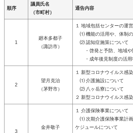
議員氏名
順序
通告内容
（市町村）
​１ 地域包括センターの運
⑴ 機能の活用や、体制の
廻本多都子
1
⑵ 認知症施策について
（諏訪市）
・啓発と予防、地域や
・成年後見制度の活用
​１ 新型コロナウイルス
望月克治
⑴ 介護施設について
2
（茅野市）
⑵ 八ヶ岳寮について
２ 新型コロナウイルス感
​１ 介護保険事業について
⑴ 次期介護保険事業計画
金井敬子
ケジュールについて
3