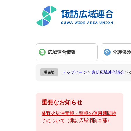
ペ
メ
ー
ニ
ジ
ュ
の
ー
先
を
頭
飛
で
ば
広域連合情報
介護保
す
し
。
て
本
トップページ
>
諏訪広域連合議会
>
現在地
文
へ
重要なお知らせ
林野火災注意報・警報の運用期間終
諏訪広域消防本部
了について