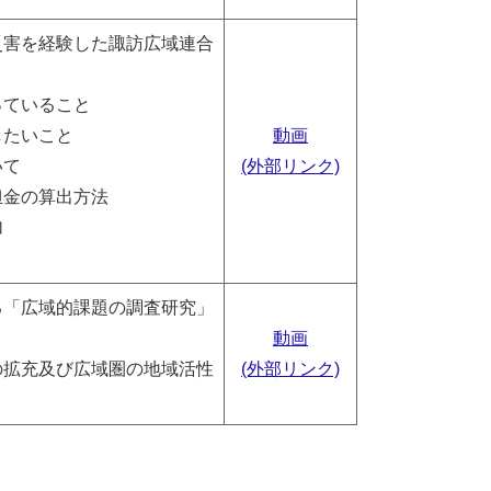
災害を経験した諏訪広域連合
っていること
したいこと
動画
いて
(外部リンク)
担金の算出方法
加
る「広域的課題の調査研究」
動画
の拡充及び広域圏の地域活性
(外部リンク)