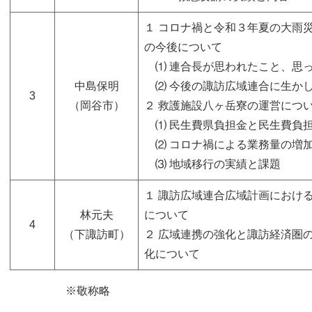
１ コロナ禍と令和３年夏の大雨
の今後について
⑴ 連合長が思われたこと、思
中島保明
⑵ 今後の諏訪広域連合に生か
3
（岡谷市）
２ 救護施設八ヶ岳寮の運営につ
⑴ 民生費県負担金と民生費負
⑵ コロナ禍による業務量の増
⑶ 地域移行の実績と課題
１ 諏訪広域連合広域計画におけ
林元夫
について
4
（下諏訪町）
２ 広域連携の強化と諏訪経済圏
化について
※敬称略