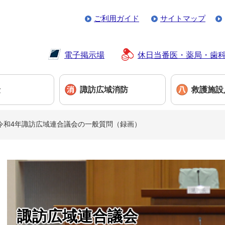
ご利用ガイド
サイトマップ
電子掲示場
休日当番医・薬局・歯
険
諏訪広域消防
救護施設
令和4年諏訪広域連合議会の一般質問（録画）
本
文
諏訪広域連合議会