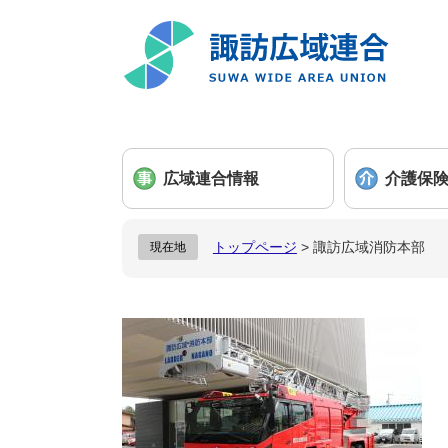
ペ
メ
ー
ニ
ジ
ュ
の
ー
先
を
頭
飛
で
ば
広域連合情報
介護保
す
し
。
て
本
トップページ
>
諏訪広域消防本部
現在地
文
へ