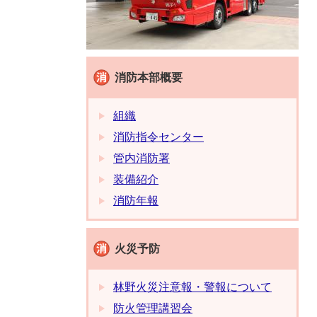
消防本部概要
組織
消防指令センター
管内消防署
装備紹介
消防年報
火災予防
林野火災注意報・警報について
防火管理講習会