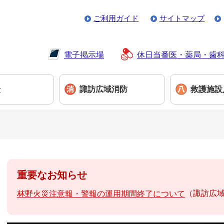
ご利用ガイド
サイトマップ
電子掲示場
休日当番医・薬局・歯
険
諏訪広域消防
救護施設
本
重要なお知らせ
文
諏訪広
林野火災注意報・警報の運用期間終了について