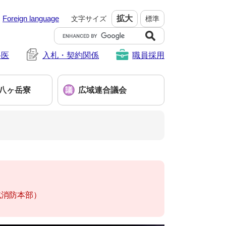
Foreign language
拡大
文字サイズ
標準
G
o
科医
入札・契約関係
o
職員採用
g
l
e
八ヶ岳寮
広域連合議会
カ
ス
タ
ム
検
索
域消防本部