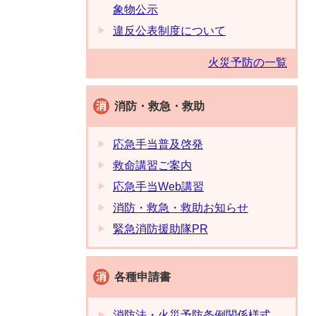
象物公示
違反公表制度について
火災予防の一覧
消防・救急・救助
応急手当普及啓発
救命講習ご案内
応急手当Web講習
消防・救急・救助お知らせ
緊急消防援助隊PR
各種申請書
消防法・火災予防条例関係様式