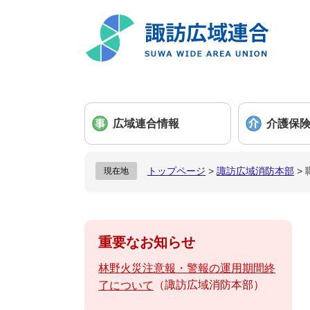
ペ
メ
ー
ニ
ジ
ュ
の
ー
先
を
頭
飛
で
ば
広域連合情報
介護保
す
し
。
て
本
トップページ
>
諏訪広域消防本部
>
現在地
文
へ
重要なお知らせ
林野火災注意報・警報の運用期間終
諏訪広域消防本部
了について