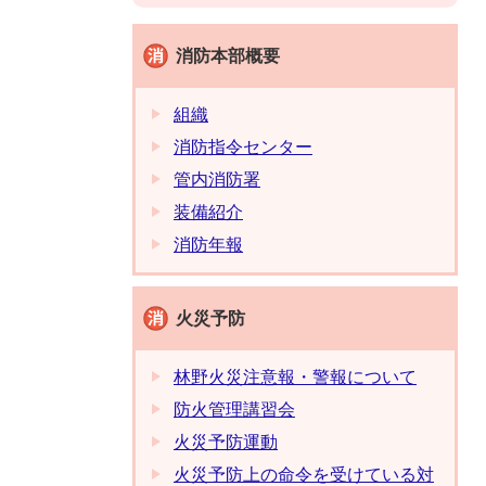
消防本部概要
組織
消防指令センター
管内消防署
装備紹介
消防年報
火災予防
林野火災注意報・警報について
防火管理講習会
火災予防運動
火災予防上の命令を受けている対