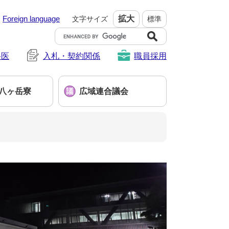
Foreign language
拡大
文字サイズ
標準
G
o
科医
入札・契約関係
o
職員採用
g
l
e
八ヶ岳寮
広域連合議会
カ
ス
タ
ム
検
索