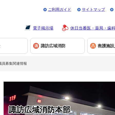
ご利用ガイド
サイトマップ
電子掲示場
休日当番医・薬局・歯
険
諏訪広域消防
救護施設
職員募集関連情報
本
文
諏訪広域消防本部