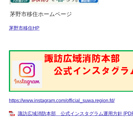
茅野市移住ホームページ
茅野市移住HP
https://www.instagram.com/official_suwa.region.fd/
諏訪広域消防本部 公式インスタグラム運用方針 [PDFフ