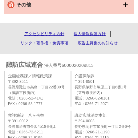
その他
アクセシビリティ方針
個人情報保護方針
リンク・著作権・免責事項
広告主募集のお知らせ
諏訪広域連合
法人番号6000020209813
企画総務課／情報政策課
介護保険課
〒392-8511
〒391-8501
長野県諏訪市高島一丁目22番30号
長野県茅野市塚原二丁目6番1号
（諏訪市役所内）
（茅野市役所内）
電話：0266-52-4141
電話：0266-82-8161
FAX：0266-58-1777
FAX：0266-71-2071
救護施設 八ヶ岳寮
諏訪広域消防本部
〒391-0012
〒394-0003
長野県茅野市金沢4518番地1
長野県岡谷市加茂町一丁目2番6号
電話：0266-72-6211
電話：0266‐21‐1190
FAX：0266-72-6199
FAX：0266‐21‐2119