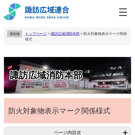
ペ
メ
ー
ニ
ジ
ュ
の
ー
先
を
トップページ
>
諏訪広域消防本部
>
防火対象物表示マーク関係
現在地
頭
飛
様式
で
ば
す
し
。
て
本
本
文
文
へ
諏訪広域消防本部
防火対象物表示マーク関係様式
ページ内目次