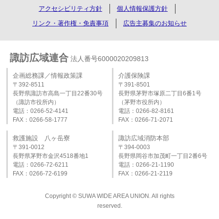
アクセシビリティ方針
個人情報保護方針
リンク・著作権・免責事項
広告主募集のお知らせ
諏訪広域連合
法人番号6000020209813
企画総務課／情報政策課
介護保険課
〒392-8511
〒391-8501
長野県諏訪市高島一丁目22番30号
長野県茅野市塚原二丁目6番1号
（諏訪市役所内）
（茅野市役所内）
電話：0266-52-4141
電話：0266-82-8161
FAX：0266-58-1777
FAX：0266-71-2071
救護施設 八ヶ岳寮
諏訪広域消防本部
〒391-0012
〒394-0003
長野県茅野市金沢4518番地1
長野県岡谷市加茂町一丁目2番6号
電話：0266-72-6211
電話：0266‐21‐1190
FAX：0266-72-6199
FAX：0266‐21‐2119
Copyright © SUWA WIDE AREA UNION. All rights
reserved.