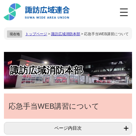
ペ
メ
ー
ニ
ジ
ュ
の
ー
先
を
トップページ
>
諏訪広域消防本部
>
応急手当WEB講習について
現在地
頭
飛
で
ば
す
し
。
て
本
本
文
文
諏訪広域消防本部
へ
応急手当WEB講習について
ページ内目次