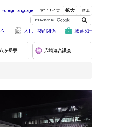
Foreign language
拡大
文字サイズ
標準
G
o
科医
入札・契約関係
o
職員採用
g
l
e
八ヶ岳寮
広域連合議会
カ
ス
タ
ム
検
索