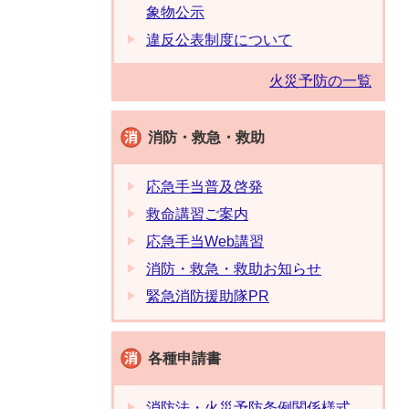
象物公示
違反公表制度について
火災予防の一覧
消防・救急・救助
応急手当普及啓発
救命講習ご案内
応急手当Web講習
消防・救急・救助お知らせ
緊急消防援助隊PR
各種申請書
消防法・火災予防条例関係様式