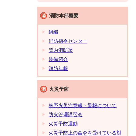
消防本部概要
組織
消防指令センター
管内消防署
装備紹介
消防年報
火災予防
林野火災注意報・警報について
防火管理講習会
火災予防運動
火災予防上の命令を受けている対