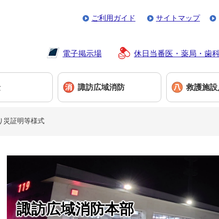
ご利用ガイド
サイトマップ
電子掲示場
休日当番医・薬局・歯
険
諏訪広域消防
救護施設
り災証明等様式
本
文
諏訪広域消防本部