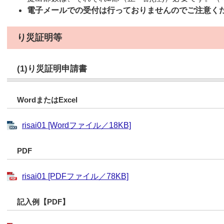
電子メールでの受付は行っておりませんのでご注意く
り災証明等
(1)り災証明申請書
WordまたはExcel
risai01 [Wordファイル／18KB]
PDF
risai01 [PDFファイル／78KB]
記入例【PDF】