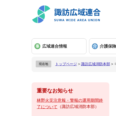
ペ
メ
ー
ニ
ジ
ュ
の
ー
先
を
頭
飛
で
ば
広域連合情報
介護保
す
し
。
て
本
トップページ
>
諏訪広域消防本部
>
現在地
文
へ
重要なお知らせ
林野火災注意報・警報の運用期間終
諏訪広域消防本部
了について