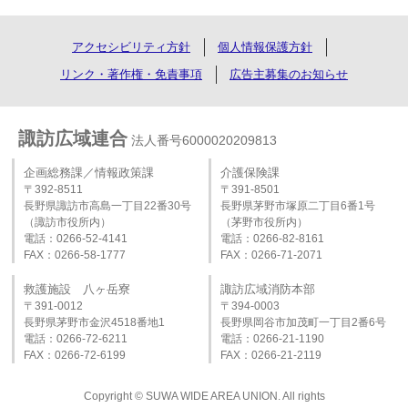
アクセシビリティ方針
個人情報保護方針
リンク・著作権・免責事項
広告主募集のお知らせ
諏訪広域連合
法人番号6000020209813
企画総務課／情報政策課
介護保険課
〒392-8511
〒391-8501
長野県諏訪市高島一丁目22番30号
長野県茅野市塚原二丁目6番1号
（諏訪市役所内）
（茅野市役所内）
電話：0266-52-4141
電話：0266-82-8161
FAX：0266-58-1777
FAX：0266-71-2071
救護施設 八ヶ岳寮
諏訪広域消防本部
〒391-0012
〒394-0003
長野県茅野市金沢4518番地1
長野県岡谷市加茂町一丁目2番6号
電話：0266-72-6211
電話：0266‐21‐1190
FAX：0266-72-6199
FAX：0266‐21‐2119
Copyright © SUWA WIDE AREA UNION. All rights