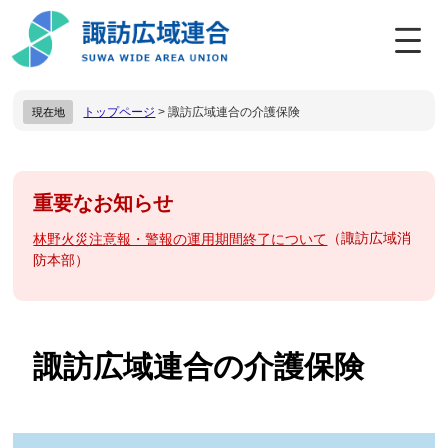
ペ
メ
ー
ニ
ジ
ュ
の
ー
先
を
トップページ
>
諏訪広域連合の介護保険
現在地
頭
飛
で
ば
す
し
。
て
本
本
重要なお知らせ
文
文
諏訪広域消
林野火災注意報・警報の運用期間終了について
へ
防本部
諏訪広域連合の介護保険