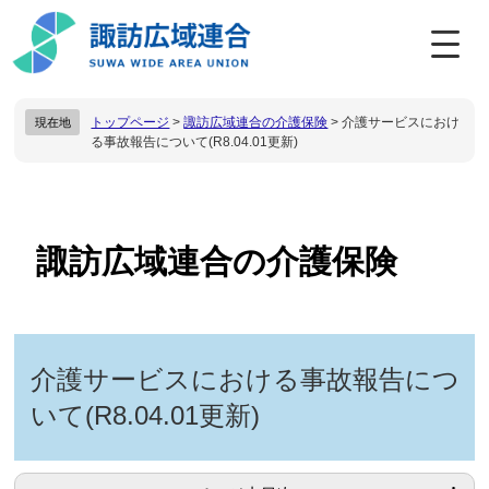
ペ
メ
ー
ニ
ジ
ュ
の
ー
先
を
トップページ
>
諏訪広域連合の介護保険
>
介護サービスにおけ
現在地
頭
飛
る事故報告について(R8.04.01更新)
で
ば
す
し
。
て
本
本
文
文
諏訪広域連合の介護保険
へ
介護サービスにおける事故報告につ
いて(R8.04.01更新)