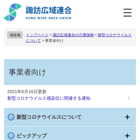
ペ
メ
ー
ニ
ジ
ュ
の
ー
先
を
トップページ
>
諏訪広域連合の介護保険
>
新型コロナウイルス
現在地
頭
飛
について
>
事業者向け
で
ば
す
し
。
て
本
本
文
文
事業者向け
へ
2021年6月16日更新
新型コロナウイルス感染症に関連する通知
新型コロナウイルスについて
ピックアップ