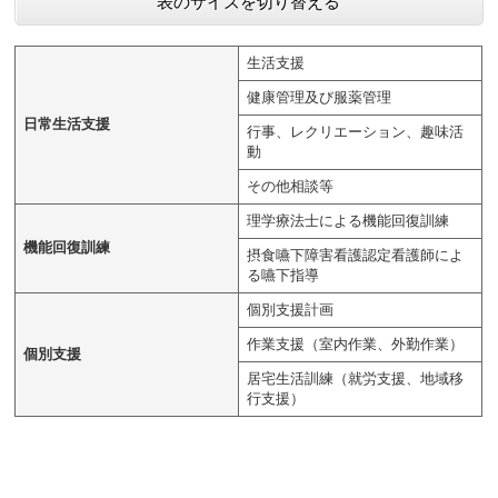
表のサイズを切り替える
生活支援
健康管理及び服薬管理
日常生活支援
行事、レクリエーション、趣味活
動
その他相談等
理学療法士による機能回復訓練
機能回復訓練
摂食嚥下障害看護認定看護師によ
る嚥下指導
個別支援計画
作業支援（室内作業、外勤作業）
個別支援
居宅生活訓練（就労支援、地域移
行支援）