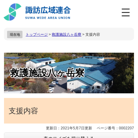
ペ
メ
ー
ニ
ジ
ュ
の
ー
先
を
トップページ
>
救護施設八ヶ岳寮
>
支援内容
現在地
頭
飛
で
ば
す
し
。
て
本
本
文
文
救護施設八ヶ岳寮
へ
支援内容
更新日：2021年5月7日更新
ページ番号：0002207