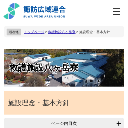
ペ
メ
ー
ニ
ジ
ュ
の
ー
先
を
トップページ
>
救護施設八ヶ岳寮
>
施設理念・基本方針
現在地
頭
飛
で
ば
す
し
。
て
本
本
文
文
救護施設八ヶ岳寮
へ
施設理念・基本方針
ページ内目次