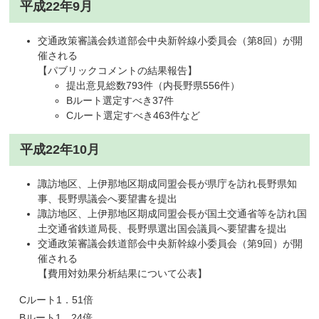
平成22年9月
交通政策審議会鉄道部会中央新幹線小委員会（第8回）が開
催される
【パブリックコメントの結果報告】
提出意見総数793件（内長野県556件）
Bルート選定すべき37件
Cルート選定すべき463件など
平成22年10月
諏訪地区、上伊那地区期成同盟会長が県庁を訪れ長野県知
事、長野県議会へ要望書を提出
諏訪地区、上伊那地区期成同盟会長が国土交通省等を訪れ国
土交通省鉄道局長、長野県選出国会議員へ要望書を提出
交通政策審議会鉄道部会中央新幹線小委員会（第9回）が開
催される
【費用対効果分析結果について公表】
Cルート1．51倍
Bルート1．24倍