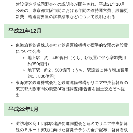
建設促進期成同盟会への説明会が開催され、平成21年10月
公表の、東京都大阪市間における年間の維持運営費、設備更
新費、輸送需要量の試算結果などについて説明される
平成21年12月
東海旅客鉄道株式会社と鉄道運輸機構が標準的な駅の建設費
について公表
地上駅 約 460億円（うち、駅設置に伴う増加費用
約350億円）
地下駅 約2，500億円（うち、駅設置に伴う増加費用
約1，800億円）
東海旅客鉄道株式会社と鉄道運輸機構がリニア中央新幹線の
東京都大阪市間の調査(4項目調査)報告書を国土交通省へ提
出
平成22年1月
諏訪地区商工団体駅建設促進同盟会と連名でリニア中央新幹
線のＢルート実現に向けた啓発チラシの全戸配布、啓発看板