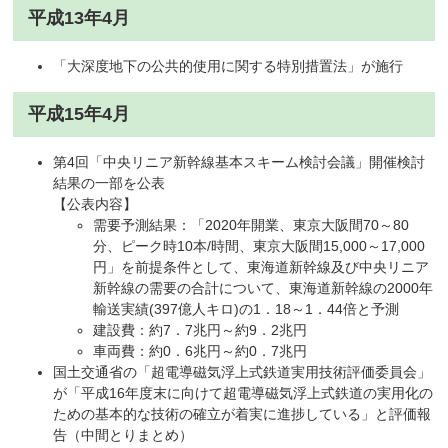
平成13年4月
「大深度地下の公共的使用に関する特別措置法」が施行
平成15年4月
第4回「中央リニア新幹線基本スキーム検討会議」開催検討
結果の一部を公表
【公表内容】
需要予測結果：「2020年開業、東京大阪間70～80
分、ピーク時10本/時間、東京大阪間15,000～17,000
円」を前提条件として、東海道新幹線及び中央リニア
新幹線の需要の合計について、東海道新幹線の2000年
輸送実績(397億人キロ)の1．18～1．44倍と予測
建設費：約7．7兆円～約9．2兆円
車両費：約0．6兆円～約0．7兆円
国土交通省の「超電導磁気浮上式鉄道実用技術評価委員会」
が「平成16年度末に向けて超電導磁気浮上式鉄道の実用化の
ための基本的な技術の確立が着実に進捗している」と評価報
告（中間とりまとめ）