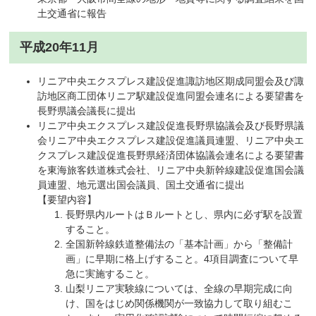
土交通省に報告
平成20年11月
リニア中央エクスプレス建設促進諏訪地区期成同盟会及び諏
訪地区商工団体リニア駅建設促進同盟会連名による要望書を
長野県議会議長に提出
リニア中央エクスプレス建設促進長野県協議会及び長野県議
会リニア中央エクスプレス建設促進議員連盟、リニア中央エ
クスプレス建設促進長野県経済団体協議会連名による要望書
を東海旅客鉄道株式会社、リニア中央新幹線建設促進国会議
員連盟、地元選出国会議員、国土交通省に提出
【要望内容】
長野県内ルートはＢルートとし、県内に必ず駅を設置
すること。
全国新幹線鉄道整備法の「基本計画」から「整備計
画」に早期に格上げすること。4項目調査について早
急に実施すること。
山梨リニア実験線については、全線の早期完成に向
け、国をはじめ関係機関が一致協力して取り組むこ