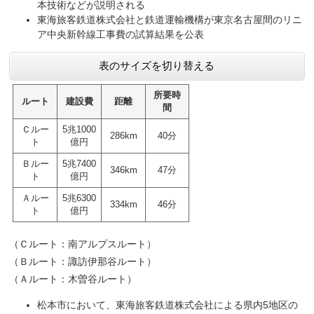
本技術などが説明される
東海旅客鉄道株式会社と鉄道運輸機構が東京名古屋間のリニ
ア中央新幹線工事費の試算結果を公表
表のサイズを切り替える
所要時
ルート
建設費
距離
間
Ｃルー
5兆1000
286km
40分
ト
億円
Ｂルー
5兆7400
346km
47分
ト
億円
Ａルー
5兆6300
334km
46分
ト
億円
（Ｃルート：南アルプスルート）
（Ｂルート：諏訪伊那谷ルート）
（Ａルート：木曽谷ルート）
松本市において、東海旅客鉄道株式会社による県内5地区の