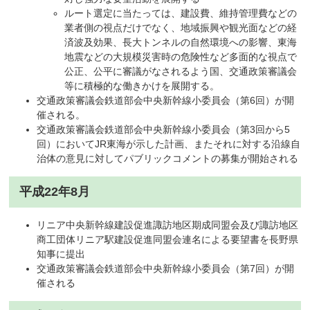
ルート選定に当たっては、建設費、維持管理費などの
業者側の視点だけでなく、地域振興や観光面などの経
済波及効果、長大トンネルの自然環境への影響、東海
地震などの大規模災害時の危険性など多面的な視点で
公正、公平に審議がなされるよう国、交通政策審議会
等に積極的な働きかけを展開する。
交通政策審議会鉄道部会中央新幹線小委員会（第6回）が開
催される。
交通政策審議会鉄道部会中央新幹線小委員会（第3回から5
回）においてJR東海が示した計画、またそれに対する沿線自
治体の意見に対してパブリックコメントの募集が開始される
平成22年8月
リニア中央新幹線建設促進諏訪地区期成同盟会及び諏訪地区
商工団体リニア駅建設促進同盟会連名による要望書を長野県
知事に提出
交通政策審議会鉄道部会中央新幹線小委員会（第7回）が開
催される