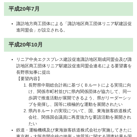
平成20
年
7月
諏訪地方商工団体による「諏訪地区商工団体リニア駅建設促
進同盟会」が設立される。
平成20年10月
リニア中央エクスプレス建設促進諏訪地区期成同盟会及び諏
訪地区商工団体リニア駅建設促進同盟会連名による要望書を
長野県知事に提出
【要望内容】
長野県中期総合計画に基づくＢルートによる実現に向
け、関係市町村並びに県内関係団体が協力して、同一
歩調で推進活動が展開できるよう、県がリーダーシッ
プを発揮し、国等に積極的な運動を展開されたい
県内Ｂルートの実現について、国、東海旅客鉄道株式
会社、関係国会議員に再度強力な要請活動を展開され
たい
鉄道・運輸機構及び東海旅客鉄道株式会社が実施してきたに
東京都・大阪市間全線の地形・地質等に関する調査結果を国