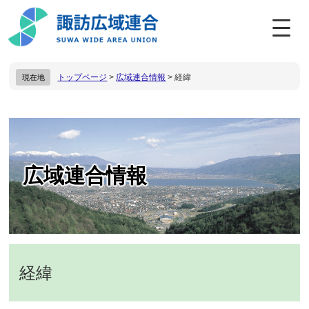
ペ
メ
ー
ニ
ジ
ュ
の
ー
先
を
トップページ
>
広域連合情報
>
経緯
現在地
頭
飛
で
ば
す
し
。
て
本
本
文
文
へ
広域連合情報
経緯