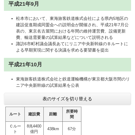
平成21年9月
松本市において、東海旅客鉄道株式会社による県内5地区の
建設促進期成同盟会への説明会が開催され、平成21年7月公
表の、東京名古屋間における年間の維持運営費、設備更新
費、輸送需要量の試算結果などについて説明される
諏訪6市町村議会議長あてにリニア中央新幹線のＢルートに
よる早期実現に関する決議を求める要望書を提出
平成21年10月
東海旅客鉄道株式会社と鉄道運輸機構が東京都大阪市間のリ
ニア中央新幹線の試算結果を公表
表のサイズを切り替える
所要時
ルート
建設費
距離
間
Ｃルー
8兆4400
438km
67分
ト
億円