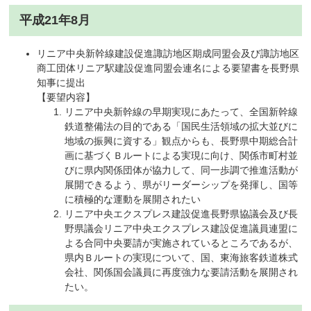
平成21年8月
リニア中央新幹線建設促進諏訪地区期成同盟会及び諏訪地区
商工団体リニア駅建設促進同盟会連名による要望書を長野県
知事に提出
【要望内容】
リニア中央新幹線の早期実現にあたって、全国新幹線
鉄道整備法の目的である「国民生活領域の拡大並びに
地域の振興に資する」観点からも、長野県中期総合計
画に基づくＢルートによる実現に向け、関係市町村並
びに県内関係団体が協力して、同一歩調で推進活動が
展開できるよう、県がリーダーシップを発揮し、国等
に積極的な運動を展開されたい
リニア中央エクスプレス建設促進長野県協議会及び長
野県議会リニア中央エクスプレス建設促進議員連盟に
よる合同中央要請が実施されているところであるが、
県内Ｂルートの実現について、国、東海旅客鉄道株式
会社、関係国会議員に再度強力な要請活動を展開され
たい。