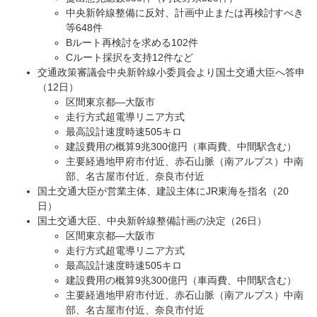
中央新幹線整備に反対、計画中止または再検討すべき
等648件
Bルート再検討を求める102件
Cルート採択を支持12件など
交通政策審議会中央新幹線小委員会より国土交通大臣へ答申
（12日）
区間東京都―大阪市
走行方式超電導リニア方式
最高設計速度時速505キロ
建設費用の概算9兆300億円（車両費、中間駅含む）
主要経過地甲府市付近、赤石山脈（南アルプス）中南
部、名古屋市付近、奈良市付近
国土交通大臣が営業主体、建設主体にJR東海を指名（20
日）
国土交通大臣、中央新幹線整備計画の決定（26日）
区間東京都―大阪市
走行方式超電導リニア方式
最高設計速度時速505キロ
建設費用の概算9兆300億円（車両費、中間駅含む）
主要経過地甲府市付近、赤石山脈（南アルプス）中南
部、名古屋市付近、奈良市付近