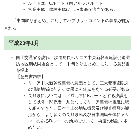
ルートは、Cルート（南アルプスルート）
営業主体、建設主体は、JR東海が適当である。
→「中間取りまとめ」に対してパブリックコメントの募集が開始
される
平成23年1月
国土交通省を訪れ、鉄道局長へリニア中央新幹線建設促進諏
訪地区期成同盟会として「中間とりまとめ」に対する意見書
を提出
【意見書内容】
リニア中央新幹線整備の意義として、三大都市圏以外
の沿線地域に与える効果にも焦点をあてる必要がある
長野県においては、平成元年にBルートとする決議を
して以降、関係者一丸となってリニア整備の推進に取
り組んできた。日本全土の地域振興及び観光振興の観
点から、より多くの長野県民及び日本国民全体にメリ
ットのあるBルートの効果について、再度の検証を求
めたい。