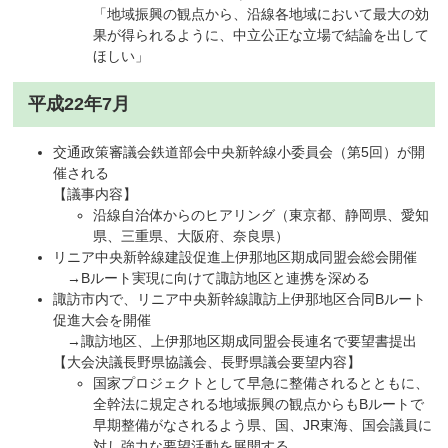
「地域振興の観点から、沿線各地域において最大の効
果が得られるように、中立公正な立場で結論を出して
ほしい」
平成22年7月
交通政策審議会鉄道部会中央新幹線小委員会（第5回）が開
催される
【議事内容】
沿線自治体からのヒアリング（東京都、静岡県、愛知
県、三重県、大阪府、奈良県）
リニア中央新幹線建設促進上伊那地区期成同盟会総会開催
→Bルート実現に向けて諏訪地区と連携を深める
諏訪市内で、リニア中央新幹線諏訪上伊那地区合同Bルート
促進大会を開催
→諏訪地区、上伊那地区期成同盟会長連名で要望書提出
​【大会決議長野県協議会、長野県議会要望内容】
国家プロジェクトとして早急に整備されるとともに、
全幹法に規定される地域振興の観点からもBルートで
早期整備がなされるよう県、国、JR東海、国会議員に
対し強力な要望活動を展開する