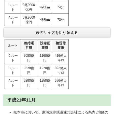
Ｂルー
9兆0900
498km
74分
ト
億円
Ａルー
8兆9800
486km
73分
ト
億円
表のサイズを切り替える
維持運
設備更
輸送需
ルート
営費
新費
要量
Ｃルー
3080億
1160億
416億人
ト
円
円
キロ
Ｂルー
3330億
1270億
392億人
ト
円
円
キロ
Ａルー
3290億
1250億
396億人
ト
円
円
キロ
平成21年11月
松本市において、東海旅客鉄道株式会社による県内5地区の