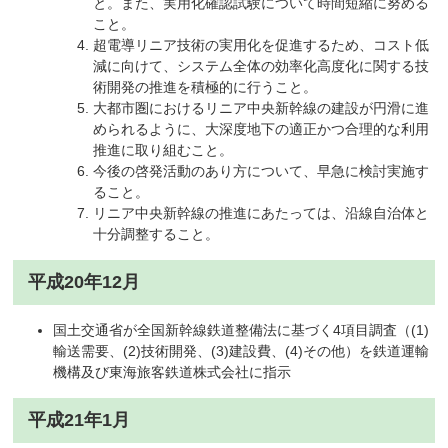
と。また、実用化確認試験について時間短縮に努める
こと。
超電導リニア技術の実用化を促進するため、コスト低
減に向けて、システム全体の効率化高度化に関する技
術開発の推進を積極的に行うこと。
大都市圏におけるリニア中央新幹線の建設が円滑に進
められるように、大深度地下の適正かつ合理的な利用
推進に取り組むこと。
今後の啓発活動のあり方について、早急に検討実施す
ること。
リニア中央新幹線の推進にあたっては、沿線自治体と
十分調整すること。
平成20年12月
国土交通省が全国新幹線鉄道整備法に基づく4項目調査（(1)
輸送需要、(2)技術開発、(3)建設費、(4)その他）を鉄道運輸
機構及び東海旅客鉄道株式会社に指示
平成21年1月