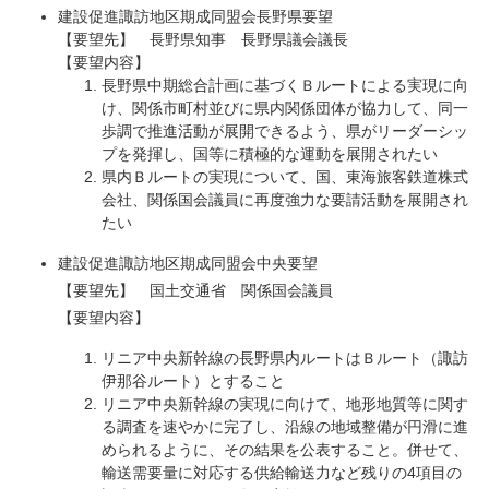
建設促進諏訪地区期成同盟会長野県要望
【要望先】 長野県知事 長野県議会議長
【要望内容】
長野県中期総合計画に基づくＢルートによる実現に向
け、関係市町村並びに県内関係団体が協力して、同一
歩調で推進活動が展開できるよう、県がリーダーシッ
プを発揮し、国等に積極的な運動を展開されたい
県内Ｂルートの実現について、国、東海旅客鉄道株式
会社、関係国会議員に再度強力な要請活動を展開され
たい
建設促進諏訪地区期成同盟会中央要望
【要望先】 国土交通省 関係国会議員
【要望内容】
リニア中央新幹線の長野県内ルートはＢルート（諏訪
伊那谷ルート）とすること
リニア中央新幹線の実現に向けて、地形地質等に関す
る調査を速やかに完了し、沿線の地域整備が円滑に進
められるように、その結果を公表すること。併せて、
輸送需要量に対応する供給輸送力など残りの4項目の