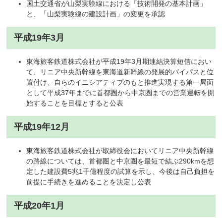
国土交通省が山梨実験線における「技術開発の基本計画」
と、「山梨実験線の建設計画」の変更を承認
平成19年3月
東海旅客鉄道株式会社が平成19年3月期連結決算短信におい
て、リニア中央新幹線を東海道新幹線の発展的バイパスと位
置付け、自らのイニシアティブのもと推進実現する第一局面
として平成37年までに首都圏から中京圏までの営業運転を開
始することを目標とすると公表
平成19年12月
東海旅客鉄道株式会社が取締役会においてリニア中央新幹線
の路線については、首都圏と中京圏を最短で結ぶ290kmを想
定した建設費5兆1千億程度の試算を示し、今後は自己負担を
前提に手続きを進めることを決定し公表
平成20年1月