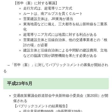
【答申（案）に対する審議】
走行方式は、超電導リニア方式
ルートは、南アルプスを貫くＣルート
営業建設主体は、JR東海が適当
東海地震などに備え、三大都市を結ぶ新幹線を二重系
化
超電導リニア方式には地震に対する利点がある
営業建設主体と沿線自治体、他の交通事業者との「検
討の場」が必要
建設主体と沿線自治体による中間駅の建設費用、立地
などの協議で国が調整機能を果たす必要がある
→「答申（案）」に対してパブリックコメントの募集が開始され
る
平成23年5月
交通政策審議会鉄道部会中央新幹線小委員会（第20回）が開
催される
【パブリックコメントの結果報告】
提出意見総数888件（内長野県328件）