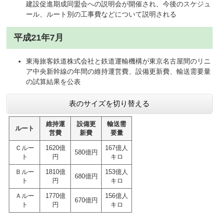
建設促進期成同盟会への説明会が開催され、今後のスケジュ
ール、ルート別の工事費などについて説明される
平成21年7月
東海旅客鉄道株式会社と鉄道運輸機構が東京名古屋間のリニ
ア中央新幹線の年間の維持運営費、設備更新費、輸送需要量
の試算結果を公表
表のサイズを切り替える
維持運
設備更
輸送需
ルート
営費
新費
要量
Ｃルー
1620億
167億人
580億円
ト
円
キロ
Ｂルー
1810億
153億人
680億円
ト
円
キロ
Ａルー
1770億
156億人
670億円
ト
円
キロ