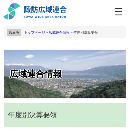
ペ
メ
ー
ニ
ジ
ュ
の
ー
先
を
トップページ
>
広域連合情報
>
年度別決算要領
現在地
頭
飛
で
ば
す
し
。
て
本
本
文
文
へ
広域連合情報
年度別決算要領