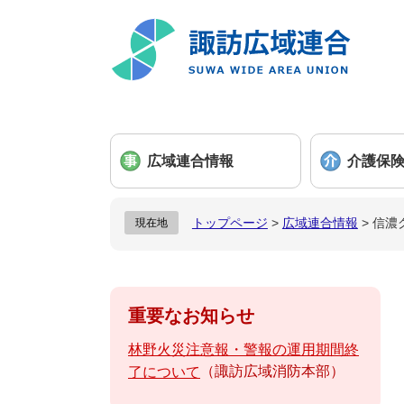
ペ
メ
ー
ニ
ジ
ュ
の
ー
先
を
頭
飛
で
ば
広域連合情報
介護保
す
し
。
て
本
トップページ
>
広域連合情報
>
信濃
現在地
文
へ
重要なお知らせ
林野火災注意報・警報の運用期間終
諏訪広域消防本部
了について