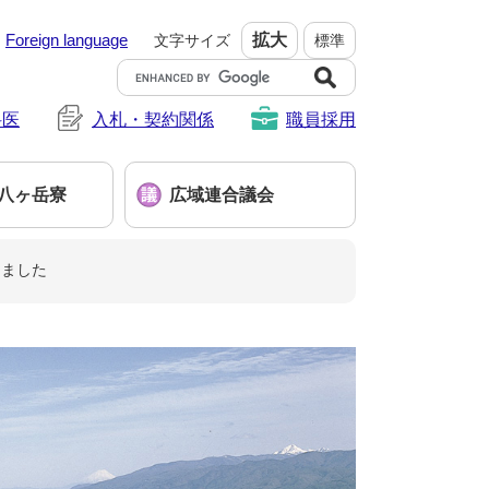
Foreign language
拡大
文字サイズ
標準
G
o
科医
入札・契約関係
o
職員採用
g
l
e
八ヶ岳寮
広域連合議会
カ
ス
タ
きました
ム
検
索