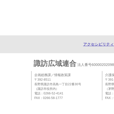
アクセシビリティ
諏訪広域連合
法人番号60000202098
企画総務課／情報政策課
介護
〒392-8511
〒391
長野県諏訪市高島一丁目22番30号
長野県
（諏訪市役所内）
（茅
電話：0266-52-4141
電話：0
FAX：0266-58-1777
FAX：0