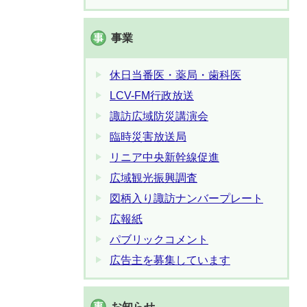
事業
休日当番医・薬局・歯科医
LCV-FM行政放送
諏訪広域防災講演会
臨時災害放送局
リニア中央新幹線促進
広域観光振興調査
図柄入り諏訪ナンバープレート
広報紙
パブリックコメント
広告主を募集しています
お知らせ