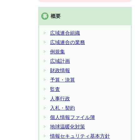
概要
広域連合組織
広域連合の業務
例規集
広域計画
財政情報
予算・決算
監査
人事行政
入札・契約
個人情報ファイル簿
地球温暖化対策
情報セキュリティ基本方針