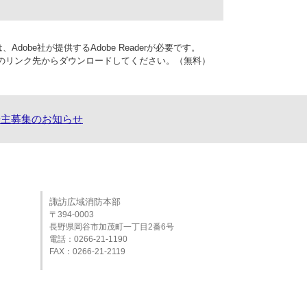
dobe社が提供するAdobe Readerが必要です。
バナーのリンク先からダウンロードしてください。（無料）
告主募集のお知らせ
諏訪広域消防本部
〒394-0003
長野県岡谷市加茂町一丁目2番6号
電話：0266‐21‐1190
FAX：0266‐21‐2119