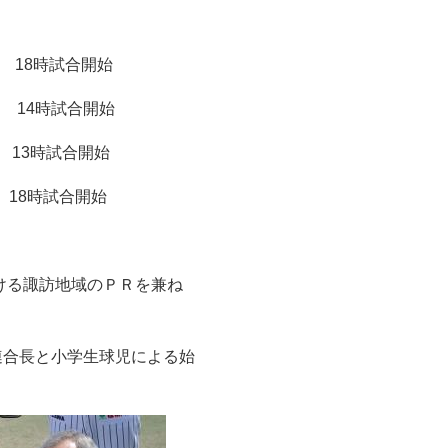
 18時試合開始
4時試合開始
3時試合開始
8時試合開始
ける諏訪地域のＰＲを兼ね
連合長と小学生球児による始