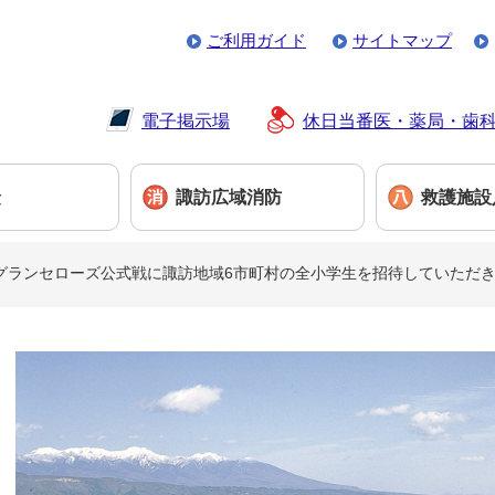
ご利用ガイド
サイトマップ
電子掲示場
休日当番医・薬局・歯
険
諏訪広域消防
救護施設
グランセローズ公式戦に諏訪地域6市町村の全小学生を招待していただ
本
文