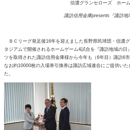
信濃グランセローズ ホー
諏訪信用金庫
presents
『諏訪地
ＢＣリーグ発足後16年を迎えました長野県民球団・信濃グ
タジアムで開催されるホームゲーム4試合を『諏訪地域の日
ツを取得された諏訪信用金庫様から今年も（6年目）諏訪6
なお約10000枚の入場券引換券は諏訪広域連合にご提供い
た。