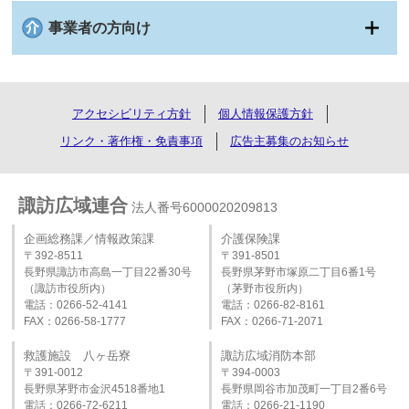
事業者の方向け
アクセシビリティ方針
個人情報保護方針
リンク・著作権・免責事項
広告主募集のお知らせ
諏訪広域連合
法人番号6000020209813
企画総務課／情報政策課
介護保険課
〒392-8511
〒391-8501
長野県諏訪市高島一丁目22番30号
長野県茅野市塚原二丁目6番1号
（諏訪市役所内）
（茅野市役所内）
電話：0266-52-4141
電話：0266-82-8161
FAX：0266-58-1777
FAX：0266-71-2071
救護施設 八ヶ岳寮
諏訪広域消防本部
〒391-0012
〒394-0003
長野県茅野市金沢4518番地1
長野県岡谷市加茂町一丁目2番6号
電話：0266-72-6211
電話：0266‐21‐1190