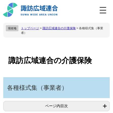
ペ
メ
ー
ニ
ジ
ュ
の
ー
先
を
トップページ
>
諏訪広域連合の介護保険
>
各種様式集（事業
現在地
頭
飛
者）
で
ば
す
し
。
て
本
本
文
文
諏訪広域連合の介護保険
へ
各種様式集（事業者）
ページ内目次